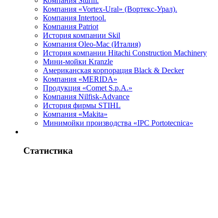
Компания Sturm.
Компания «Vortex-Ural» (Вортекс-Урал).
Компания Intertool.
Компания Patriot
История компании Skil
Компания Oleo-Mac (Италия)
История компании Hitachi Construction Machinery
Мини-мойки Kranzle
Американская корпорация Black & Decker
Компания «MERIDA»
Продукция «Comet S.p.A.»
Компания Nilfisk-Advance
История фирмы STIHL
Компания «Makita»
Минимойки производства «IPC Portotecnica»
Статистика